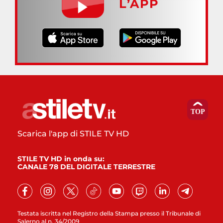
L’APP
Scarica l'app di STILE TV HD
STILE TV HD in onda su:
CANALE 78 DEL DIGITALE TERRESTRE
Testata iscritta nel Registro della Stampa presso il Tribunale di
Salerno al n. 34/2009