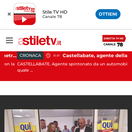
Stile TV HD
OTTIENI
Canale 78
Castellabate, barca di 12 metri resta incastrata sugli scogli: salvate 9 persone
Castellabate, agente della polizia locale aggredito per una multa: turista
CRONACA
15:19
n la
CASTELLABATE. Agente spintonato da un automobilista a
quale ...