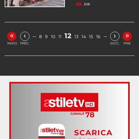
208
«
»
‹
›
12
…
…
8
9
10
11
13
14
15
16
INIZIO
PREC.
SUCC.
FINE
SCARICA