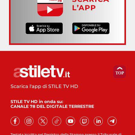
L’APP
Scarica l'app di STILE TV HD
STILE TV HD in onda su:
CANALE 78 DEL DIGITALE TERRESTRE
Testata iscritta nel Registro della Stampa presso il Tribunale di