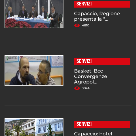
SERVIZI
Capaccio, Regione
presenta la "...
4810
SERVIZI
Basket, Bcc
Convergenze
Agropol...
3824
SERVIZI
Capaccio: hotel