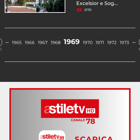
Excelsior e Sog...
2170
1969
…
…
1965
1966
1967
1968
1970
1971
1972
1973
C.
SCARICA