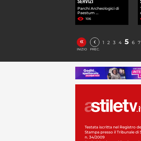
SERVIZI
Parchi Archeologici di
Paestum ...
106
«
‹
5
1
2
3
4
6
7
INIZIO
PREC.
Testata iscritta nel Registro de
Stampa presso il Tribunale di 
n. 34/2009