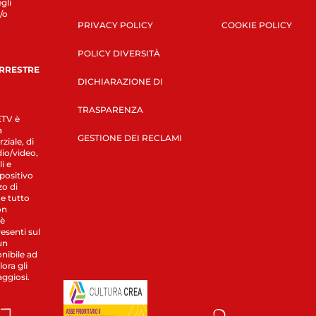
gli
/o
PRIVACY POLICY
COOKIE POLICY
POLICY DIVERSITÀ
ERRESTRE
DICHIARAZIONE DI
TRASPARENZA
LETV è
a
GESTIONE DEI RECLAMI
ziale, di
dio/video,
i e
spositivo
zo di
 e tutto
on
 è
esenti sul
un
nibile ad
ora gli
aggiosi.