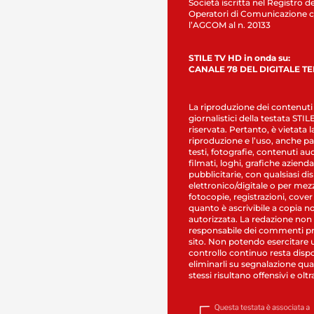
Società iscritta nel Registro de
Operatori di Comunicazione c
l’AGCOM al n. 20133
STILE TV HD in onda su:
CANALE 78 DEL DIGITALE T
La riproduzione dei contenuti
giornalistici della testata STI
riservata. Pertanto, è vietata l
riproduzione e l’uso, anche par
testi, fotografie, contenuti au
filmati, loghi, grafiche aziendal
pubblicitarie, con qualsiasi di
elettronico/digitale o per mez
fotocopie, registrazioni, cover
quanto è ascrivibile a copia n
autorizzata. La redazione non
responsabile dei commenti pr
sito. Non potendo esercitare 
controllo continuo resta dispo
eliminarli su segnalazione qual
stessi risultano offensivi e oltr