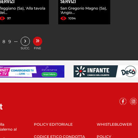
SERVIZI
SERVIZI
Teggiano (Sa), 'Alla tavola
San Gregorio Magno (Sa),
del...
'Angio...
97
1094
»
›
…
8
9
SUCC.
FINE
lla
POLICY EDITORIALE
WHISTLEBLOWER
Salerno al
CODICE ETICO CONDOTTA
POLICY