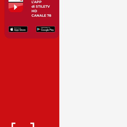
L’APP
di STILETV
HD
CANALE 78