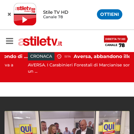
Stile TV HD
OTTIENI
Canale 78
Capaccio Paestum, affondo di Forza Italia: "Paolino è arrivato al capolinea"
CRONACA
11:54
a
AVERSA. I Carabinieri Forestali di Marcianise sorprend
un ...