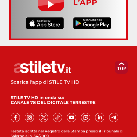
L’APP
Scarica l'app di STILE TV HD
STILE TV HD in onda su:
CANALE 78 DEL DIGITALE TERRESTRE
Testata iscritta nel Registro della Stampa presso il Tribunale di
Salerno al n. 34/2009