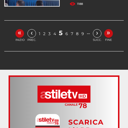
1188
«
»
‹
›
5
…
1
2
3
4
6
7
8
9
INIZIO
PREC.
SUCC.
FINE
SCARICA