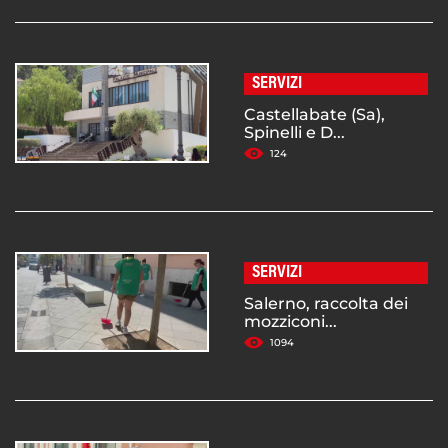
SERVIZI
Castellabate (Sa),
Spinelli e D...
124
SERVIZI
Salerno, raccolta dei
mozziconi...
1094