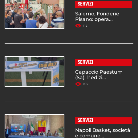
SERVIZI
Salerno, Fonderie
Pisano: opera...
117
SERVIZI
Capaccio Paestum
(Sa), 1' edizi...
102
SERVIZI
Napoli Basket, società
e comune...