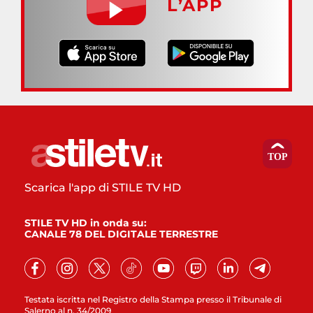
L’APP
Scarica l'app di STILE TV HD
STILE TV HD in onda su:
CANALE 78 DEL DIGITALE TERRESTRE
Testata iscritta nel Registro della Stampa presso il Tribunale di
Salerno al n. 34/2009