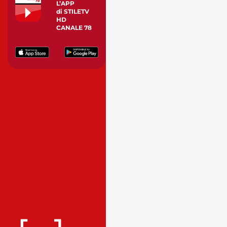
L’APP
di STILETV
HD
CANALE 78