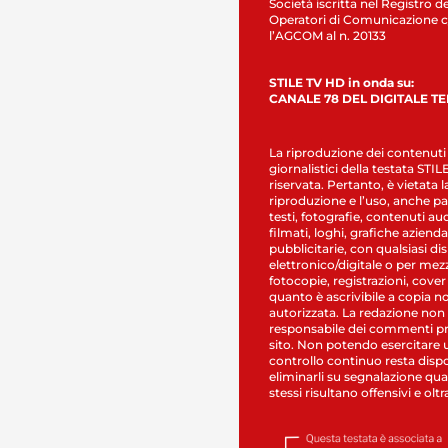
Società iscritta nel Registro de
Operatori di Comunicazione c
l’AGCOM al n. 20133
STILE TV HD in onda su:
CANALE 78 DEL DIGITALE T
La riproduzione dei contenuti
giornalistici della testata STI
riservata. Pertanto, è vietata l
riproduzione e l’uso, anche par
testi, fotografie, contenuti au
filmati, loghi, grafiche aziendal
pubblicitarie, con qualsiasi di
elettronico/digitale o per mez
fotocopie, registrazioni, cover
quanto è ascrivibile a copia n
autorizzata. La redazione non
responsabile dei commenti pr
sito. Non potendo esercitare 
controllo continuo resta dispo
eliminarli su segnalazione qual
stessi risultano offensivi e oltr