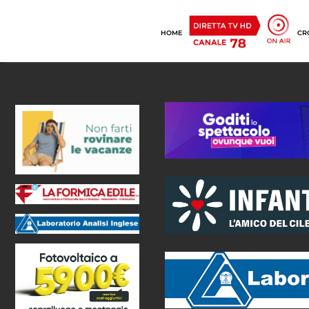
HOME
CR