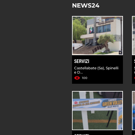
NEWS24
SERVIZI
Castellabate (Sa), Spinelli
e D...
100