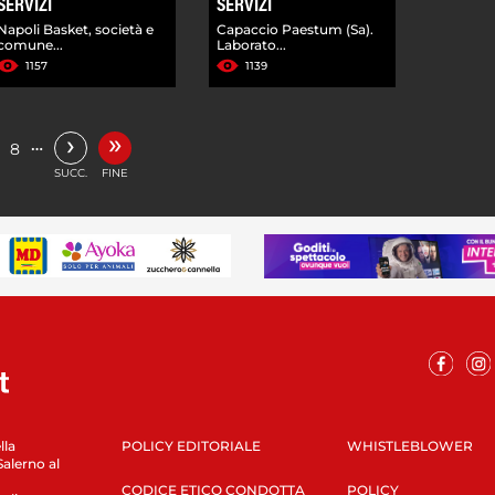
SERVIZI
SERVIZI
Napoli Basket, società e
Capaccio Paestum (Sa).
comune...
Laborato...
1157
1139
»
›
…
8
SUCC.
FINE
lla
POLICY EDITORIALE
WHISTLEBLOWER
Salerno al
CODICE ETICO CONDOTTA
POLICY