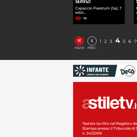
SERVIZI
Capaccio Paestum (Sa), 1'
edizi...
96
«
‹
4
1
2
3
5
6
7
INIZIO
PREC.
Testata iscritta nel Registro de
Stampa presso il Tribunale di 
n. 34/2009