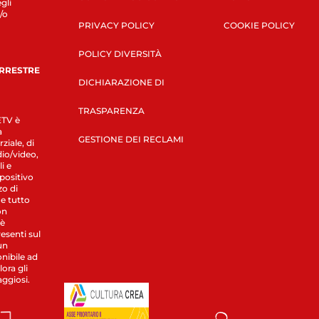
gli
/o
PRIVACY POLICY
COOKIE POLICY
POLICY DIVERSITÀ
ERRESTRE
DICHIARAZIONE DI
TRASPARENZA
LETV è
a
GESTIONE DEI RECLAMI
ziale, di
dio/video,
i e
spositivo
zo di
 e tutto
on
 è
esenti sul
un
nibile ad
ora gli
aggiosi.