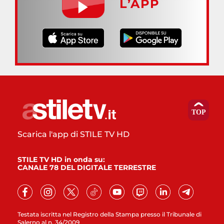
L’APP
Scarica l'app di STILE TV HD
STILE TV HD in onda su:
CANALE 78 DEL DIGITALE TERRESTRE
Testata iscritta nel Registro della Stampa presso il Tribunale di
Salerno al n. 34/2009