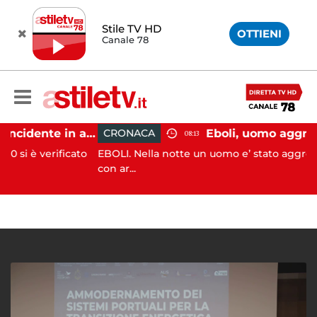
Stile TV HD
OTTIENI
Canale 78
Pontecagnano, incidente in autostrada: 5 giovani feriti
CRONACA
08:13
erificato
EBOLI. Nella notte un uomo e’ stato aggredito e fer
con ar...