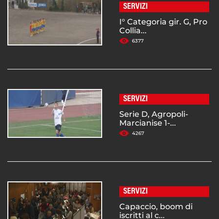
SERVIZI
I° Categoria gir. G, Pro
Collia...
6377
SERVIZI
Serie D, Agropoli-
Marcianise 1-...
4267
SERVIZI
Capaccio, boom di
iscritti al c...