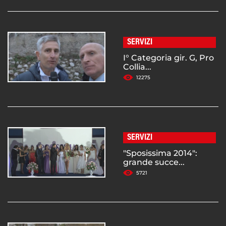
SERVIZI
I° Categoria gir. G, Pro
Collia...
12275
SERVIZI
"Sposissima 2014":
grande succe...
5721