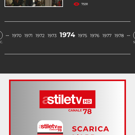
7591
1974
…
…
1970
1971
1972
1973
1975
1976
1977
1978
C.
S
SCARICA