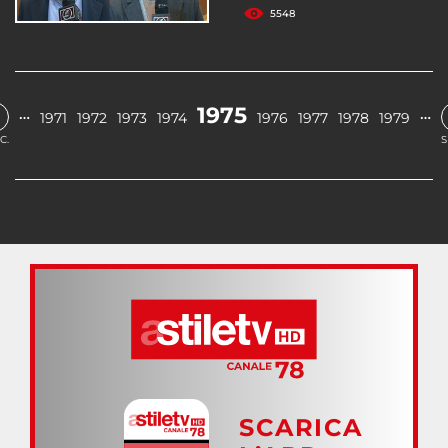
5548
1975
…
…
1971
1972
1973
1974
1976
1977
1978
1979
C.
S
SCARICA