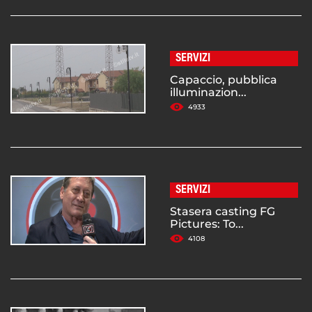
SERVIZI
Capaccio, pubblica
illuminazion...
4933
SERVIZI
Stasera casting FG
Pictures: To...
4108