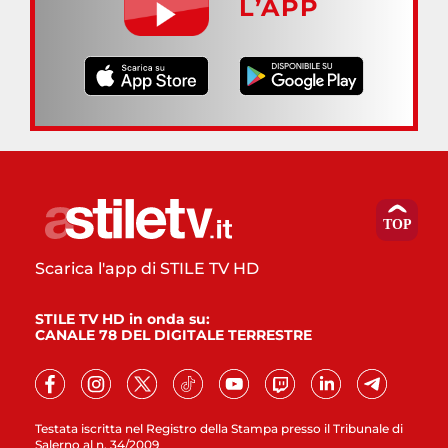
L’APP
Scarica l'app di STILE TV HD
STILE TV HD in onda su:
CANALE 78 DEL DIGITALE TERRESTRE
Testata iscritta nel Registro della Stampa presso il Tribunale di
Salerno al n. 34/2009