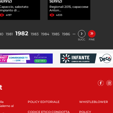
SERVIZI
SERVIZI
Capaccio, sabotato
Regionali 2015, capaccese
impianto di ...
Anton...
4197
4333
»
›
1982
…
80
1981
1983
1984
1985
1986
SUCC.
FINE
lla
POLICY EDITORIALE
WHISTLEBLOWER
Salerno al
CODICE ETICO CONDOTTA
POLICY