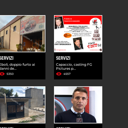
SERVIZI
SERVIZI
Eboli, doppio furto ai
Capaccio, casting FG
danni de...
Pictures p...
5350
4557