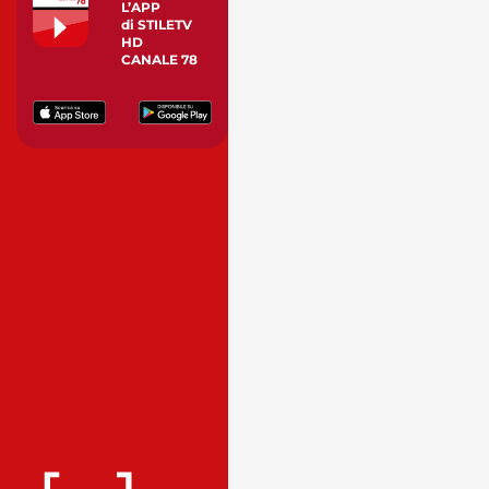
L’APP
di STILETV
HD
CANALE 78