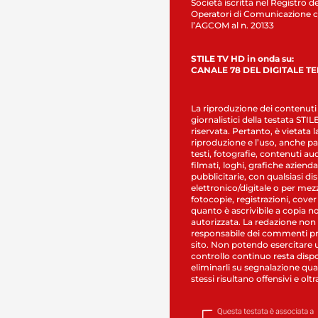
Società iscritta nel Registro de
Operatori di Comunicazione c
l’AGCOM al n. 20133
STILE TV HD in onda su:
CANALE 78 DEL DIGITALE T
La riproduzione dei contenuti
giornalistici della testata STI
riservata. Pertanto, è vietata l
riproduzione e l’uso, anche par
testi, fotografie, contenuti au
filmati, loghi, grafiche aziendal
pubblicitarie, con qualsiasi di
elettronico/digitale o per mez
fotocopie, registrazioni, cover
quanto è ascrivibile a copia n
autorizzata. La redazione non
responsabile dei commenti pr
sito. Non potendo esercitare 
controllo continuo resta dispo
eliminarli su segnalazione qual
stessi risultano offensivi e oltr