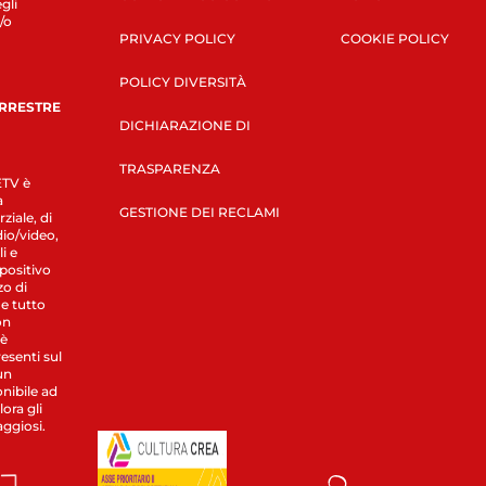
gli
/o
PRIVACY POLICY
COOKIE POLICY
POLICY DIVERSITÀ
ERRESTRE
DICHIARAZIONE DI
TRASPARENZA
LETV è
a
GESTIONE DEI RECLAMI
ziale, di
dio/video,
i e
spositivo
zo di
 e tutto
on
 è
esenti sul
un
nibile ad
ora gli
aggiosi.