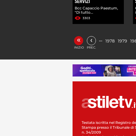
SERVIZI
Bcc Capaccio Paestum,
"Di tutto...
3303
«
‹
…
1978
1979
19
INIZIO
PREC.
Testata iscritta nel Registro de
Stampa presso il Tribunale di 
n. 34/2009