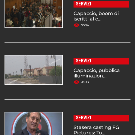
SERVIZI
Capaccio, boom di
iscritti al c...
7594
SERVIZI
Capaccio, pubblica
illuminazion...
4933
SERVIZI
Stasera casting FG
Pictures: To...