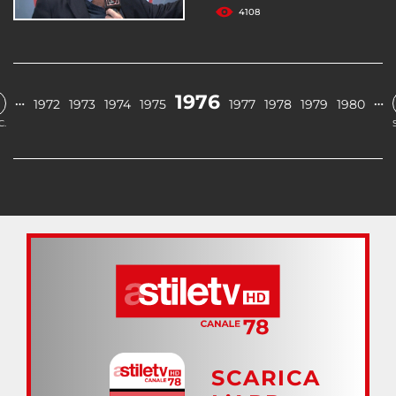
4108
1976
…
…
1972
1973
1974
1975
1977
1978
1979
1980
C.
SCARICA