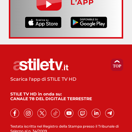
L’APP
Scarica l'app di STILE TV HD
STILE TV HD in onda su:
CANALE 78 DEL DIGITALE TERRESTRE
Testata iscritta nel Registro della Stampa presso il Tribunale di
Salerno al n. 34/2009