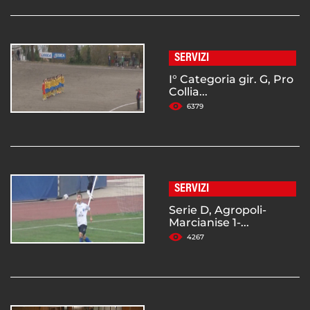
SERVIZI
I° Categoria gir. G, Pro
Collia...
6379
SERVIZI
Serie D, Agropoli-
Marcianise 1-...
4267