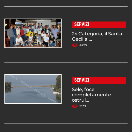
SERVIZI
2^ Categoria, il Santa
Cecilia ...
4295
SERVIZI
Sele, foce
completamente
ostrui...
9133