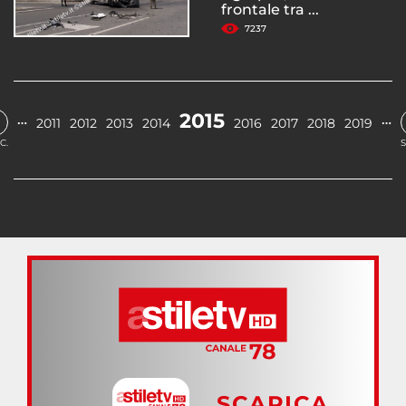
frontale tra ...
7237
2015
…
…
2011
2012
2013
2014
2016
2017
2018
2019
C.
S
SCARICA