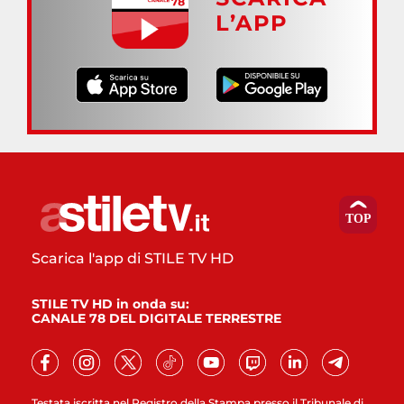
L’APP
Scarica l'app di STILE TV HD
STILE TV HD in onda su:
CANALE 78 DEL DIGITALE TERRESTRE
Testata iscritta nel Registro della Stampa presso il Tribunale di