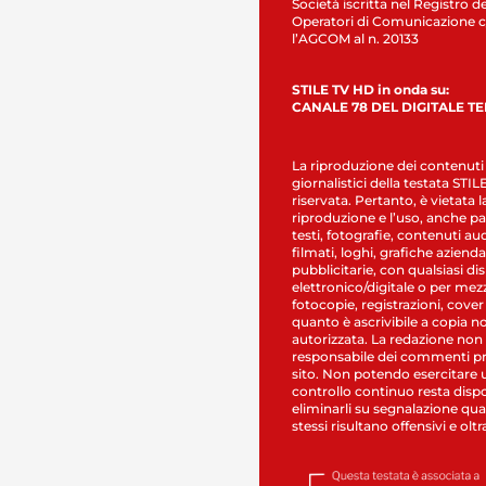
Società iscritta nel Registro de
Operatori di Comunicazione c
l’AGCOM al n. 20133
STILE TV HD in onda su:
CANALE 78 DEL DIGITALE T
La riproduzione dei contenuti
giornalistici della testata STI
riservata. Pertanto, è vietata l
riproduzione e l’uso, anche par
testi, fotografie, contenuti au
filmati, loghi, grafiche aziendal
pubblicitarie, con qualsiasi di
elettronico/digitale o per mez
fotocopie, registrazioni, cover
quanto è ascrivibile a copia n
autorizzata. La redazione non
responsabile dei commenti pr
sito. Non potendo esercitare 
controllo continuo resta dispo
eliminarli su segnalazione qual
stessi risultano offensivi e oltr