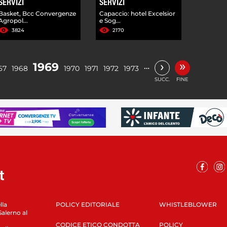
SERVIZI
SERVIZI
Basket, Bcc Convergenze
Capaccio: hotel Excelsior
Agropol...
e Sog...
3824
2170
»
›
1969
…
67
1968
1970
1971
1972
1973
SUCC.
FINE
lla
POLICY EDITORIALE
WHISTLEBLOWER
Salerno al
CODICE ETICO CONDOTTA
POLICY