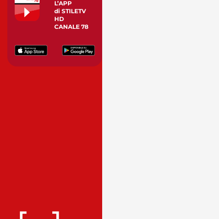
L’APP
di STILETV
HD
CANALE 78