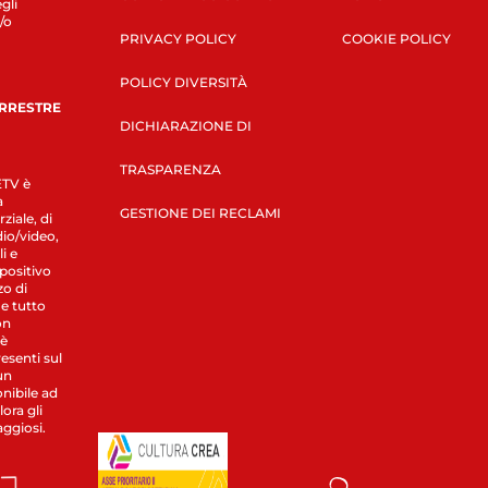
gli
/o
PRIVACY POLICY
COOKIE POLICY
POLICY DIVERSITÀ
ERRESTRE
DICHIARAZIONE DI
TRASPARENZA
LETV è
a
GESTIONE DEI RECLAMI
ziale, di
dio/video,
i e
spositivo
zo di
 e tutto
on
 è
esenti sul
un
nibile ad
ora gli
aggiosi.