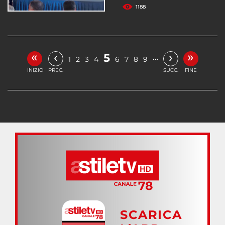
1188
«
»
‹
›
5
…
1
2
3
4
6
7
8
9
INIZIO
PREC.
SUCC.
FINE
SCARICA