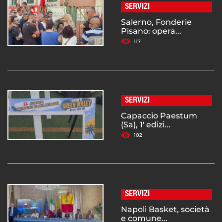
SERVIZI
Salerno, Fonderie
Pisano: opera...
117
SERVIZI
Capaccio Paestum
(Sa), 1' edizi...
102
SERVIZI
Napoli Basket, società
e comune...