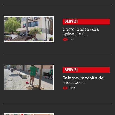
SERVIZI
Castellabate (Sa),
Spinelli e D...
124
SERVIZI
Salerno, raccolta dei
mozziconi...
1094