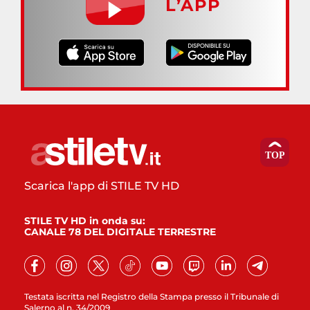
L’APP
Scarica l'app di STILE TV HD
STILE TV HD in onda su:
CANALE 78 DEL DIGITALE TERRESTRE
Testata iscritta nel Registro della Stampa presso il Tribunale di
Salerno al n. 34/2009