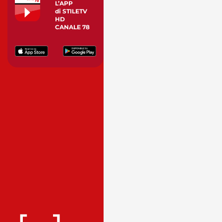
L’APP
di STILETV
HD
CANALE 78