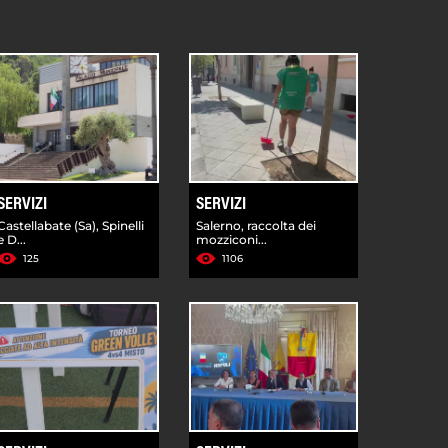
SERVIZI
SERVIZI
Castellabate (Sa), Spinelli
Salerno, raccolta dei
e D...
mozziconi...
125
1106