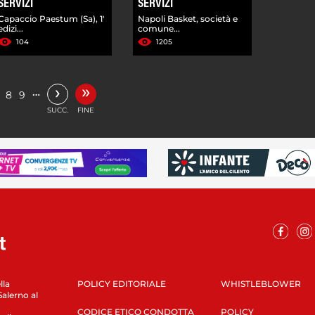
SERVIZI
SERVIZI
Capaccio Paestum (Sa), 1'
Napoli Basket, società e
edizi...
comune...
104
1205
»
›
…
8
9
SUCC.
FINE
lla
POLICY EDITORIALE
WHISTLEBLOWER
Salerno al
CODICE ETICO CONDOTTA
POLICY