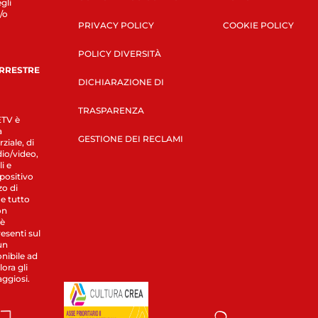
gli
/o
PRIVACY POLICY
COOKIE POLICY
POLICY DIVERSITÀ
ERRESTRE
DICHIARAZIONE DI
TRASPARENZA
LETV è
a
GESTIONE DEI RECLAMI
ziale, di
dio/video,
i e
spositivo
zo di
 e tutto
on
 è
esenti sul
un
nibile ad
ora gli
aggiosi.