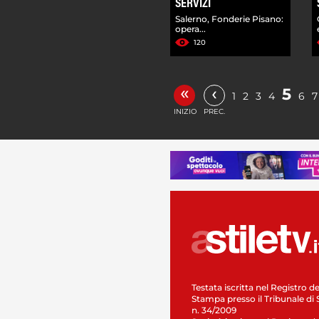
SERVIZI
Salerno, Fonderie Pisano:
opera...
120
«
‹
5
1
2
3
4
6
7
INIZIO
PREC.
Testata iscritta nel Registro de
Stampa presso il Tribunale di 
n. 34/2009