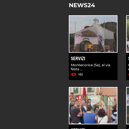
NEWS24
SERVIZI
Montecorice (Sa), al via
festa ...
182