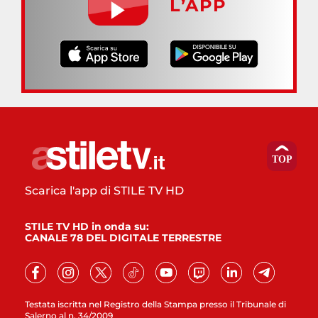
L’APP
Scarica l'app di STILE TV HD
STILE TV HD in onda su:
CANALE 78 DEL DIGITALE TERRESTRE
Testata iscritta nel Registro della Stampa presso il Tribunale di
Salerno al n. 34/2009