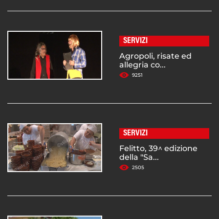
SERVIZI
Agropoli, risate ed
allegria co...
9251
SERVIZI
Felitto, 39^ edizione
della "Sa...
2505