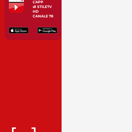
L’APP
di STILETV
HD
CANALE 78