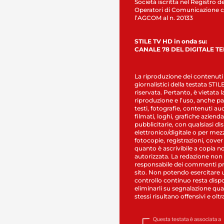
Società iscritta nel Registro de
Operatori di Comunicazione c
l’AGCOM al n. 20133
STILE TV HD in onda su:
CANALE 78 DEL DIGITALE T
La riproduzione dei contenuti
giornalistici della testata STI
riservata. Pertanto, è vietata l
riproduzione e l’uso, anche par
testi, fotografie, contenuti au
filmati, loghi, grafiche aziendal
pubblicitarie, con qualsiasi di
elettronico/digitale o per mez
fotocopie, registrazioni, cover
quanto è ascrivibile a copia n
autorizzata. La redazione non
responsabile dei commenti pr
sito. Non potendo esercitare 
controllo continuo resta dispo
eliminarli su segnalazione qual
stessi risultano offensivi e oltr