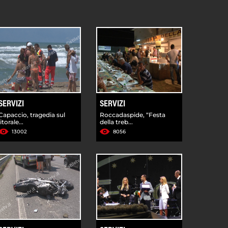
SERVIZI
SERVIZI
Capaccio, tragedia sul
Roccadaspide, “Festa
litorale...
della treb...
13002
8056