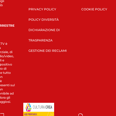
gli
/o
PRIVACY POLICY
COOKIE POLICY
POLICY DIVERSITÀ
ERRESTRE
DICHIARAZIONE DI
TRASPARENZA
LETV è
a
GESTIONE DEI RECLAMI
ziale, di
dio/video,
i e
spositivo
zo di
 e tutto
on
 è
esenti sul
un
nibile ad
ora gli
aggiosi.