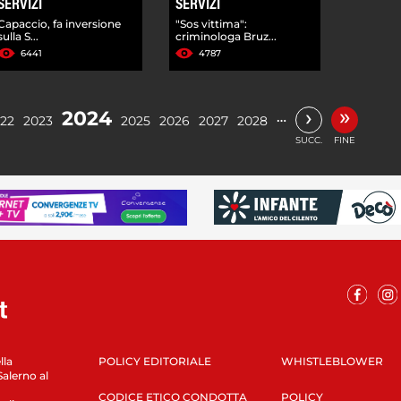
SERVIZI
SERVIZI
Capaccio, fa inversione
"Sos vittima":
sulla S...
criminologa Bruz...
6441
4787
»
›
2024
…
22
2023
2025
2026
2027
2028
SUCC.
FINE
lla
POLICY EDITORIALE
WHISTLEBLOWER
Salerno al
CODICE ETICO CONDOTTA
POLICY