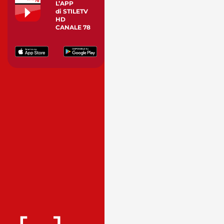
L’APP
di STILETV
HD
CANALE 78