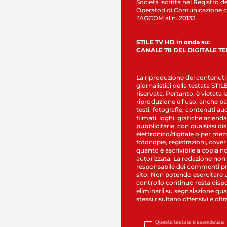
Società iscritta nel Registro de
Operatori di Comunicazione c
l’AGCOM al n. 20133
STILE TV HD in onda su:
CANALE 78 DEL DIGITALE T
La riproduzione dei contenuti
giornalistici della testata STI
riservata. Pertanto, è vietata l
riproduzione e l’uso, anche par
testi, fotografie, contenuti au
filmati, loghi, grafiche aziendal
pubblicitarie, con qualsiasi di
elettronico/digitale o per mez
fotocopie, registrazioni, cover
quanto è ascrivibile a copia n
autorizzata. La redazione non
responsabile dei commenti pr
sito. Non potendo esercitare 
controllo continuo resta dispo
eliminarli su segnalazione qual
stessi risultano offensivi e oltr