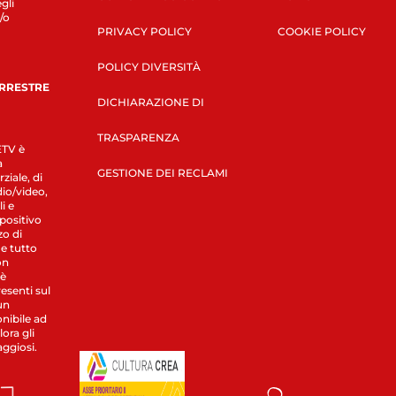
gli
/o
PRIVACY POLICY
COOKIE POLICY
POLICY DIVERSITÀ
ERRESTRE
DICHIARAZIONE DI
TRASPARENZA
LETV è
a
GESTIONE DEI RECLAMI
ziale, di
dio/video,
i e
spositivo
zo di
 e tutto
on
 è
esenti sul
un
nibile ad
ora gli
aggiosi.