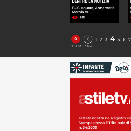
DENTRO LA NOTIZIA
BCC Aquara, Annamaria
Merola nu...
885
«
‹
4
1
2
3
5
6
7
INIZIO
PREC.
Testata iscritta nel Registro de
Stampa presso il Tribunale di 
n. 34/2009