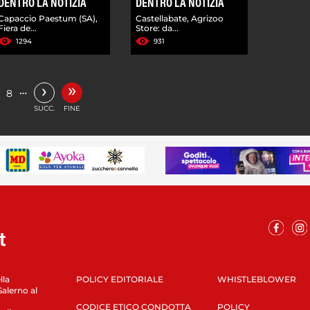
DENTRO LA NOTIZIA
DENTRO LA NOTIZIA
Capaccio Paestum (SA),
Castellabate, Agrizoo
Fiera de...
Store: da...
1294
931
»
›
…
8
SUCC.
FINE
lla
POLICY EDITORIALE
WHISTLEBLOWER
Salerno al
CODICE ETICO CONDOTTA
POLICY