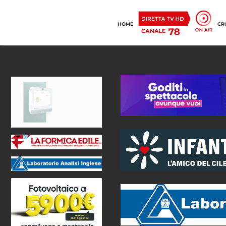
HOME
CR