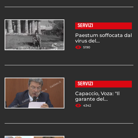
SERVIZI
Paestum soffocata dal
virus del...
5190
SERVIZI
Capaccio, Voza: "Il
garante del...
4342