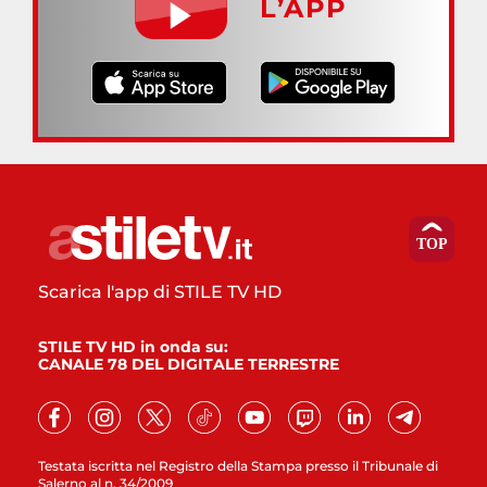
L’APP
Scarica l'app di STILE TV HD
STILE TV HD in onda su:
CANALE 78 DEL DIGITALE TERRESTRE
Testata iscritta nel Registro della Stampa presso il Tribunale di
Salerno al n. 34/2009