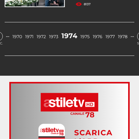
8137
1974
…
…
1970
1971
1972
1973
1975
1976
1977
1978
C.
S
SCARICA