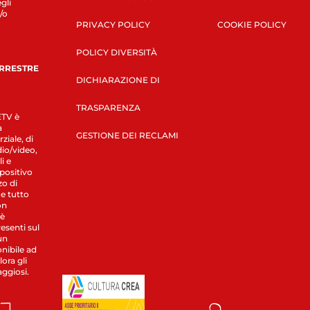
gli
/o
PRIVACY POLICY
COOKIE POLICY
POLICY DIVERSITÀ
ERRESTRE
DICHIARAZIONE DI
TRASPARENZA
LETV è
a
GESTIONE DEI RECLAMI
ziale, di
dio/video,
i e
spositivo
zo di
 e tutto
on
 è
esenti sul
un
nibile ad
ora gli
aggiosi.