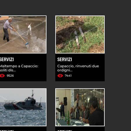
SERVIZI
SERVIZI
Maltempo a Capaccio:
Capaccio, rinvenuti due
soliti dis...
ordigni...
9526
7441