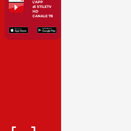
L’APP
di STILETV
HD
CANALE 78