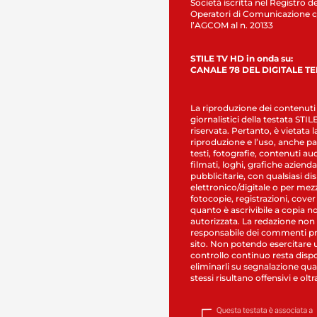
Società iscritta nel Registro de
Operatori di Comunicazione c
l’AGCOM al n. 20133
STILE TV HD in onda su:
CANALE 78 DEL DIGITALE T
La riproduzione dei contenuti
giornalistici della testata STI
riservata. Pertanto, è vietata l
riproduzione e l’uso, anche par
testi, fotografie, contenuti au
filmati, loghi, grafiche aziendal
pubblicitarie, con qualsiasi di
elettronico/digitale o per mez
fotocopie, registrazioni, cover
quanto è ascrivibile a copia n
autorizzata. La redazione non
responsabile dei commenti pr
sito. Non potendo esercitare 
controllo continuo resta dispo
eliminarli su segnalazione qual
stessi risultano offensivi e oltr