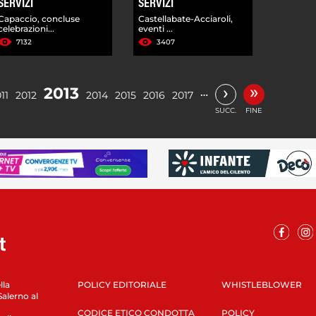
SERVIZI
SERVIZI
Capaccio, concluse
Castellabate-Acciaroli,
celebrazioni...
eventi ...
7132
3407
»
›
2013
…
11
2012
2014
2015
2016
2017
SUCC.
FINE
lla
POLICY EDITORIALE
WHISTLEBLOWER
Salerno al
CODICE ETICO CONDOTTA
POLICY