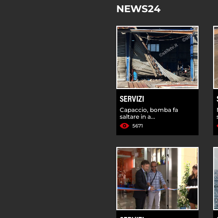
NEWS24
SERVIZI
Capaccio, bomba fa
saltare in a...
5671