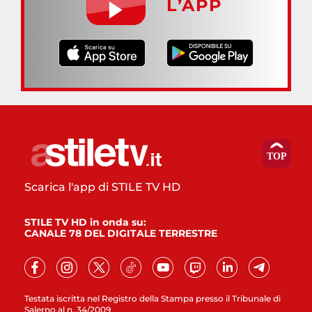
L’APP
Scarica l'app di STILE TV HD
STILE TV HD in onda su:
CANALE 78 DEL DIGITALE TERRESTRE
Testata iscritta nel Registro della Stampa presso il Tribunale di
Salerno al n. 34/2009