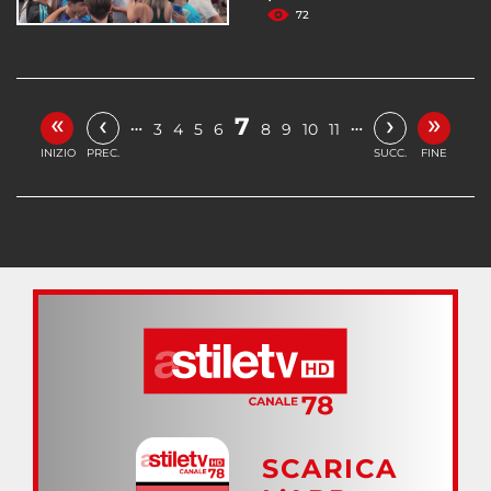
72
«
»
‹
›
7
…
…
3
4
5
6
8
9
10
11
INIZIO
PREC.
SUCC.
FINE
SCARICA