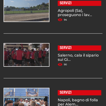
SERVIZI
Agropoli (Sa),
proseguono i lav...
94
SERVIZI
Salerno, cala il sipario
sui Gi...
90
SERVIZI
Napoli, bagno di folla
per Alem...