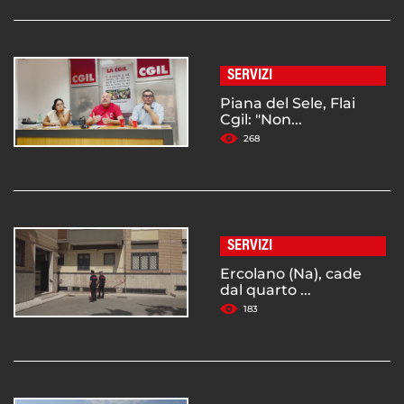
SERVIZI
Piana del Sele, Flai
Cgil: "Non...
268
SERVIZI
Ercolano (Na), cade
dal quarto ...
183