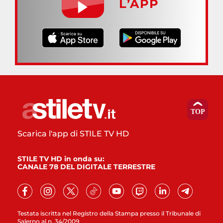
L’APP
Scarica l'app di STILE TV HD
STILE TV HD in onda su:
CANALE 78 DEL DIGITALE TERRESTRE
Testata iscritta nel Registro della Stampa presso il Tribunale di
Salerno al n. 34/2009