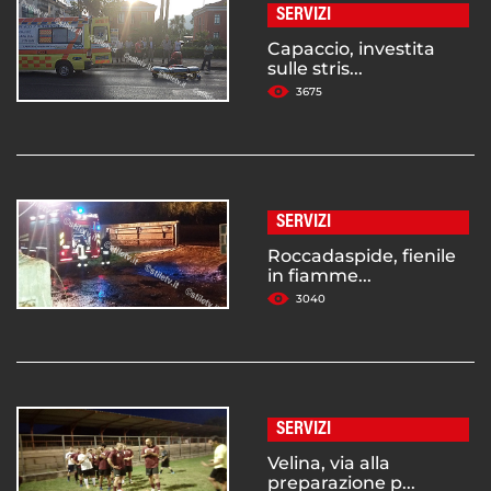
SERVIZI
Capaccio, investita
sulle stris...
3675
SERVIZI
Roccadaspide, fienile
in fiamme...
3040
SERVIZI
Velina, via alla
preparazione p...