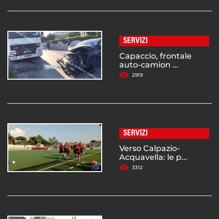
SERVIZI
Capaccio, frontale
auto-camion ...
2919
SERVIZI
Verso Calpazio-
Acquavella: le p...
3312