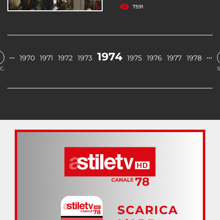
7591
1974
…
…
1970
1971
1972
1973
1975
1976
1977
1978
C.
S
SCARICA