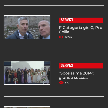
SERVIZI
I° Categoria gir. G, Pro
Collia...
12275
SERVIZI
"Sposissima 2014":
grande succe...
5721