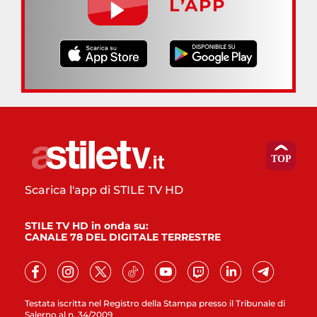
L’APP
Scarica l'app di STILE TV HD
STILE TV HD in onda su:
CANALE 78 DEL DIGITALE TERRESTRE
Testata iscritta nel Registro della Stampa presso il Tribunale di
Salerno al n. 34/2009