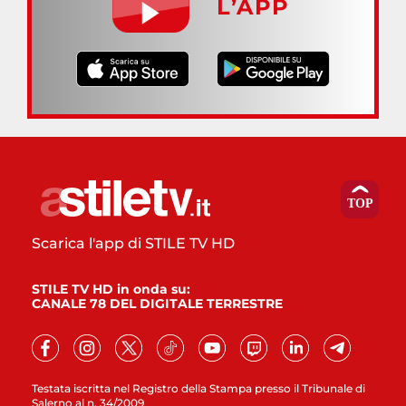
L’APP
Scarica l'app di STILE TV HD
STILE TV HD in onda su:
CANALE 78 DEL DIGITALE TERRESTRE
Testata iscritta nel Registro della Stampa presso il Tribunale di
Salerno al n. 34/2009