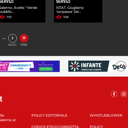
SERVIZI
SERVIZI
Salerno, Avella: "Verde
ISTAT. Giugliano
pubblic...
'sorpassa' Sal...
1115
108
»
›
…
SUCC.
FINE
lla
POLICY EDITORIALE
WHISTLEBLOWER
Salerno al
CODICE ETICO CONDOTTA
POLICY