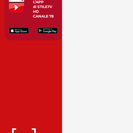
L’APP
di STILETV
HD
CANALE 78