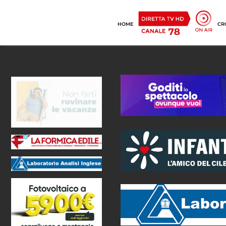
HOME
CR