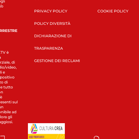
gli
/o
PRIVACY POLICY
COOKIE POLICY
POLICY DIVERSITÀ
ERRESTRE
DICHIARAZIONE DI
TRASPARENZA
LETV è
a
GESTIONE DEI RECLAMI
ziale, di
dio/video,
i e
spositivo
zo di
 e tutto
on
 è
esenti sul
un
nibile ad
ora gli
aggiosi.