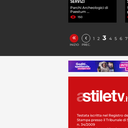
SERVIZI
Parchi Archeologici di
Paestum ...
150
«
‹
3
1
2
4
5
6
7
INIZIO
PREC.
Testata iscritta nel Registro de
Stampa presso il Tribunale di 
n. 34/2009