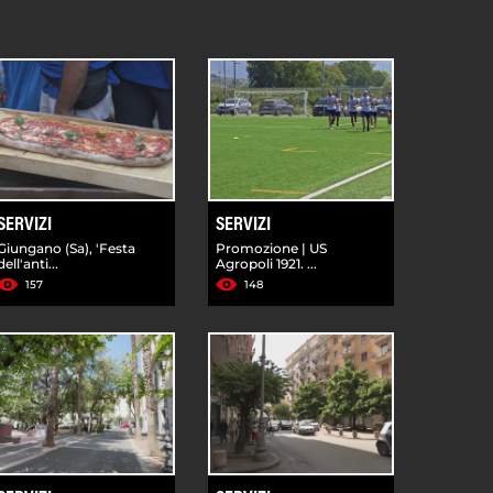
SERVIZI
SERVIZI
Giungano (Sa), 'Festa
Promozione | US
dell'anti...
Agropoli 1921. ...
157
148