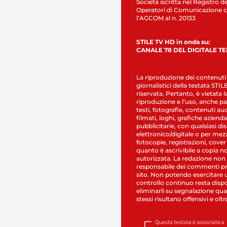
Società iscritta nel Registro de
Operatori di Comunicazione c
l’AGCOM al n. 20133
STILE TV HD in onda su:
CANALE 78 DEL DIGITALE T
La riproduzione dei contenuti
giornalistici della testata STI
riservata. Pertanto, è vietata l
riproduzione e l’uso, anche par
testi, fotografie, contenuti au
filmati, loghi, grafiche aziendal
pubblicitarie, con qualsiasi di
elettronico/digitale o per mez
fotocopie, registrazioni, cover
quanto è ascrivibile a copia n
autorizzata. La redazione non
responsabile dei commenti pr
sito. Non potendo esercitare 
controllo continuo resta dispo
eliminarli su segnalazione qual
stessi risultano offensivi e oltr