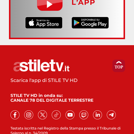
L’APP
Scarica l'app di STILE TV HD
STILE TV HD in onda su:
CANALE 78 DEL DIGITALE TERRESTRE
Testata iscritta nel Registro della Stampa presso il Tribunale di
Salerno al n. 34/2009