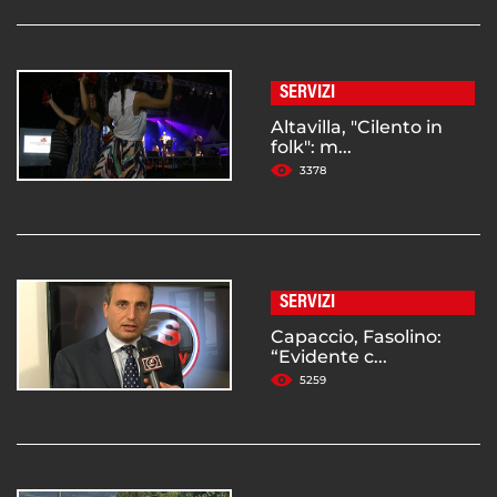
SERVIZI
Altavilla, "Cilento in
folk": m...
3378
SERVIZI
Capaccio, Fasolino:
“Evidente c...
5259