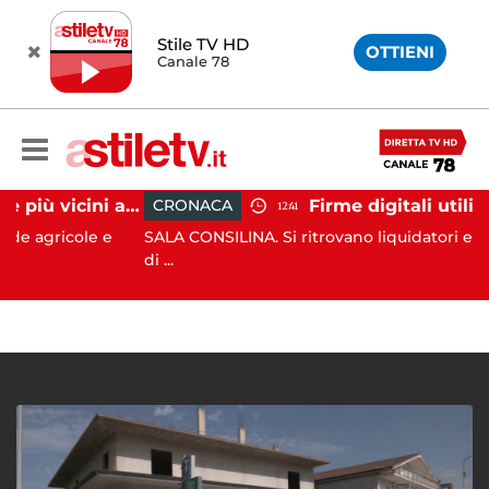
Stile TV HD
OTTIENI
Canale 78
Cinghiali sempre più vicini all'uomo: nel Cilento una famigliola arriva fino alla spiaggia
CRONACA
12:41
cole e
SALA CONSILINA. Si ritrovano liquidatori e amminist
di ...