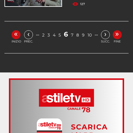
127
«
»
‹
›
6
…
…
2
3
4
5
7
8
9
10
INIZIO
PREC.
SUCC.
FINE
SCARICA