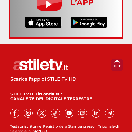
L’APP
Scarica l'app di STILE TV HD
STILE TV HD in onda su:
CANALE 78 DEL DIGITALE TERRESTRE
Testata iscritta nel Registro della Stampa presso il Tribunale di
Salerno al n. 34/2009