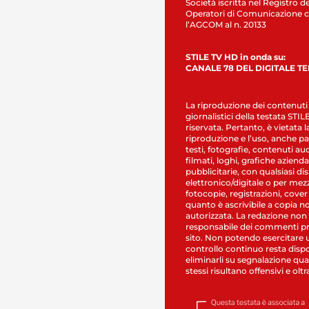
Società iscritta nel Registro de
Operatori di Comunicazione c
l’AGCOM al n. 20133
STILE TV HD in onda su:
CANALE 78 DEL DIGITALE T
La riproduzione dei contenuti
giornalistici della testata STI
riservata. Pertanto, è vietata l
riproduzione e l’uso, anche par
testi, fotografie, contenuti au
filmati, loghi, grafiche aziendal
pubblicitarie, con qualsiasi di
elettronico/digitale o per mez
fotocopie, registrazioni, cover
quanto è ascrivibile a copia n
autorizzata. La redazione non
responsabile dei commenti pr
sito. Non potendo esercitare 
controllo continuo resta dispo
eliminarli su segnalazione qual
stessi risultano offensivi e oltr