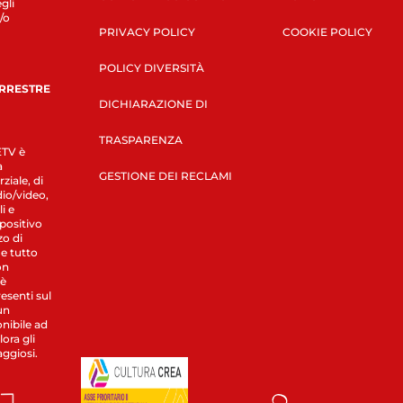
gli
/o
PRIVACY POLICY
COOKIE POLICY
POLICY DIVERSITÀ
ERRESTRE
DICHIARAZIONE DI
TRASPARENZA
LETV è
a
GESTIONE DEI RECLAMI
ziale, di
dio/video,
i e
spositivo
zo di
 e tutto
on
 è
esenti sul
un
nibile ad
ora gli
aggiosi.