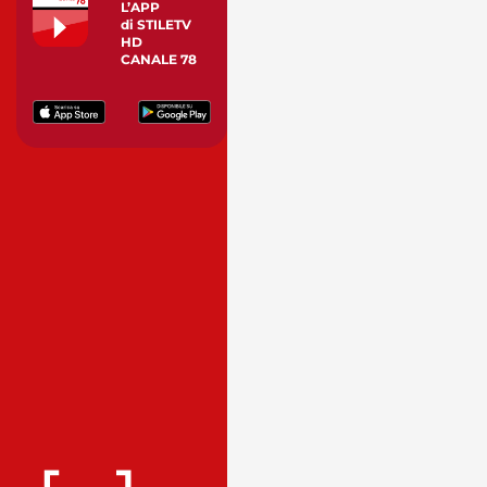
L’APP
di STILETV
HD
CANALE 78