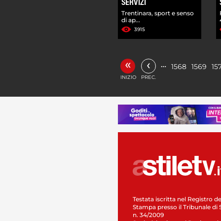
SERVIZI
Trentinara, sport e senso
di ap...
3915
«
‹
…
1568
1569
15
INIZIO
PREC.
Testata iscritta nel Registro de
Stampa presso il Tribunale di 
n. 34/2009