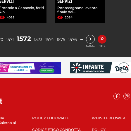
SERVIZI
SERVIZI
Frontale a Capaccio, feriti
Pontecagnano, evento
4 b...
finale del...
4035
2054
»
›
1572
…
70
1571
1573
1574
1575
1576
SUCC.
FINE
lla
POLICY EDITORIALE
WHISTLEBLOWER
Salerno al
CODICE ETICO CONDOTTA
POLICY