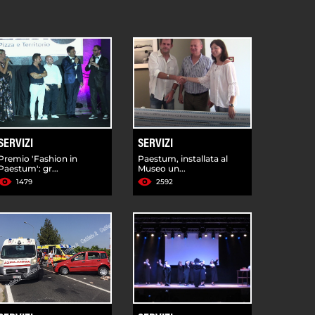
SERVIZI
SERVIZI
Premio 'Fashion in
Paestum, installata al
Paestum': gr...
Museo un...
1479
2592