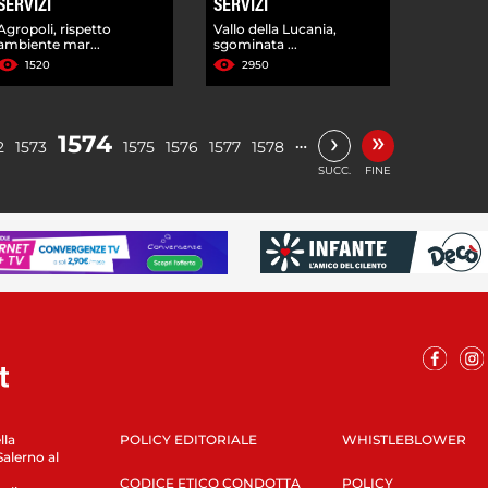
SERVIZI
SERVIZI
Agropoli, rispetto
Vallo della Lucania,
ambiente mar...
sgominata ...
1520
2950
»
›
1574
…
2
1573
1575
1576
1577
1578
SUCC.
FINE
lla
POLICY EDITORIALE
WHISTLEBLOWER
Salerno al
CODICE ETICO CONDOTTA
POLICY