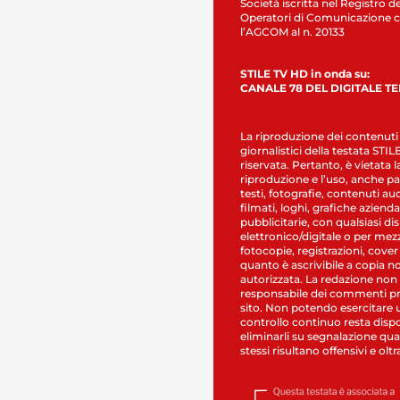
Società iscritta nel Registro de
Operatori di Comunicazione c
l’AGCOM al n. 20133
STILE TV HD in onda su:
CANALE 78 DEL DIGITALE T
La riproduzione dei contenuti
giornalistici della testata STI
riservata. Pertanto, è vietata l
riproduzione e l’uso, anche par
testi, fotografie, contenuti au
filmati, loghi, grafiche aziendal
pubblicitarie, con qualsiasi di
elettronico/digitale o per mez
fotocopie, registrazioni, cover
quanto è ascrivibile a copia n
autorizzata. La redazione non
responsabile dei commenti pr
sito. Non potendo esercitare 
controllo continuo resta dispo
eliminarli su segnalazione qual
stessi risultano offensivi e oltr