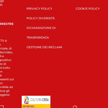
gli
/o
PRIVACY POLICY
COOKIE POLICY
POLICY DIVERSITÀ
ERRESTRE
DICHIARAZIONE DI
TRASPARENZA
LETV è
a
GESTIONE DEI RECLAMI
ziale, di
dio/video,
i e
spositivo
zo di
 e tutto
on
 è
esenti sul
un
nibile ad
ora gli
aggiosi.