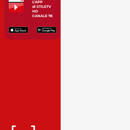
L’APP
di STILETV
HD
CANALE 78