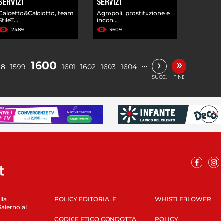
SERVIZI
SERVIZI
Calcetto&Calciotto, team
Agropoli, prostituzione e
StileT...
incon...
2489
3609
»
›
1600
…
98
1599
1601
1602
1603
1604
SUCC.
FINE
lla
POLICY EDITORIALE
WHISTLEBLOWER
Salerno al
CODICE ETICO CONDOTTA
POLICY