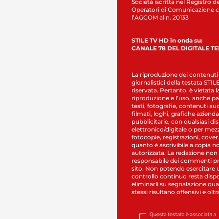
Società iscritta nel Registro de
Operatori di Comunicazione c
l’AGCOM al n. 20133
STILE TV HD in onda su:
CANALE 78 DEL DIGITALE T
La riproduzione dei contenuti
giornalistici della testata STI
riservata. Pertanto, è vietata l
riproduzione e l’uso, anche par
testi, fotografie, contenuti au
filmati, loghi, grafiche aziendal
pubblicitarie, con qualsiasi di
elettronico/digitale o per mez
fotocopie, registrazioni, cover
quanto è ascrivibile a copia n
autorizzata. La redazione non
responsabile dei commenti pr
sito. Non potendo esercitare 
controllo continuo resta dispo
eliminarli su segnalazione qual
stessi risultano offensivi e oltr