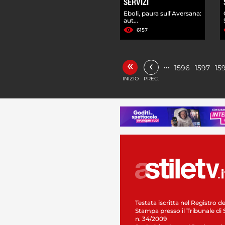
SERVIZI
Eboli, paura sull’Aversana:
aut...
6157
«
‹
…
1596
1597
15
INIZIO
PREC.
Testata iscritta nel Registro de
Stampa presso il Tribunale di 
n. 34/2009