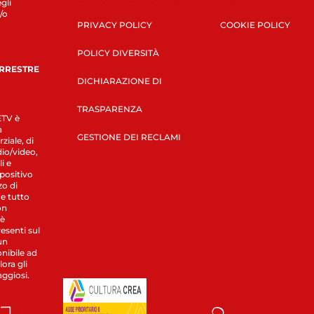
gli
/o
PRIVACY POLICY
COOKIE POLICY
POLICY DIVERSITÀ
ERRESTRE
DICHIARAZIONE DI
TRASPARENZA
LETV è
a
GESTIONE DEI RECLAMI
ziale, di
dio/video,
i e
spositivo
zo di
 e tutto
on
 è
esenti sul
un
nibile ad
ora gli
aggiosi.