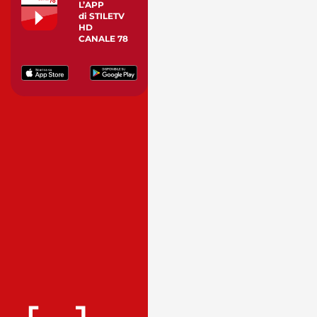
L’APP
di STILETV
HD
CANALE 78