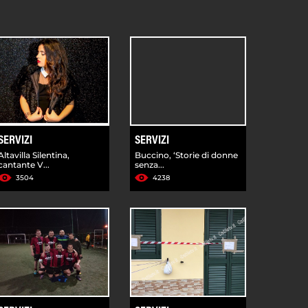
SERVIZI
SERVIZI
Altavilla Silentina,
Buccino, ‘Storie di donne
cantante V...
senza...
3504
4238