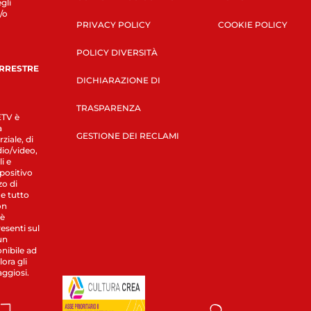
gli
/o
PRIVACY POLICY
COOKIE POLICY
POLICY DIVERSITÀ
ERRESTRE
DICHIARAZIONE DI
TRASPARENZA
LETV è
a
GESTIONE DEI RECLAMI
ziale, di
dio/video,
i e
spositivo
zo di
 e tutto
on
 è
esenti sul
un
nibile ad
ora gli
aggiosi.