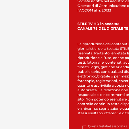
Società iscritta nel Registro de
Operatori di Comunicazione c
l’AGCOM al n. 20133
STILE TV HD in onda su:
CANALE 78 DEL DIGITALE T
La riproduzione dei contenuti
giornalistici della testata STI
riservata. Pertanto, è vietata l
riproduzione e l’uso, anche par
testi, fotografie, contenuti au
filmati, loghi, grafiche aziendal
pubblicitarie, con qualsiasi di
elettronico/digitale o per mez
fotocopie, registrazioni, cover
quanto è ascrivibile a copia n
autorizzata. La redazione non
responsabile dei commenti pr
sito. Non potendo esercitare 
controllo continuo resta dispo
eliminarli su segnalazione qual
stessi risultano offensivi e oltr