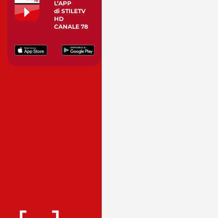
L’APP
di STILETV
HD
CANALE 78