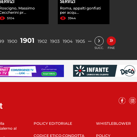
SERVIZI
SERVIZI
Roscigno, Massimo
Roma, appalti gonfiati
Ceccherini pr...
per acqu...
5104
3944
»
›
1901
…
99
1900
1902
1903
1904
1905
SUCC.
FINE
lla
POLICY EDITORIALE
WHISTLEBLOWER
Salerno al
CODICE ETICO CONDOTTA
POLICY