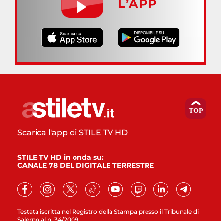
L’APP
Scarica l'app di STILE TV HD
STILE TV HD in onda su:
CANALE 78 DEL DIGITALE TERRESTRE
Testata iscritta nel Registro della Stampa presso il Tribunale di
Salerno al n. 34/2009