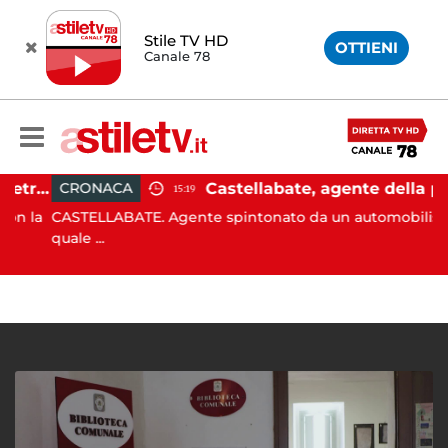
Stile TV HD
OTTIENI
Canale 78
Castellabate, barca di 12 metri resta incastrata sugli scogli: salvate 9 persone
Castellabate, agente della polizia locale aggredito per una multa: turista denunciato
CRONACA
15:19
 la
CASTELLABATE. Agente spintonato da un automobilista al
quale ...