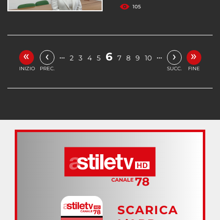
105
«
»
‹
›
6
…
…
2
3
4
5
7
8
9
10
INIZIO
PREC.
SUCC.
FINE
SCARICA