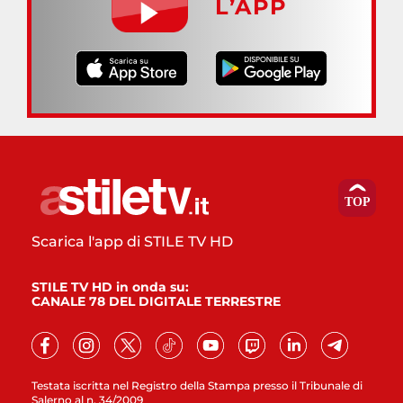
L’APP
Scarica l'app di STILE TV HD
STILE TV HD in onda su:
CANALE 78 DEL DIGITALE TERRESTRE
Testata iscritta nel Registro della Stampa presso il Tribunale di
Salerno al n. 34/2009