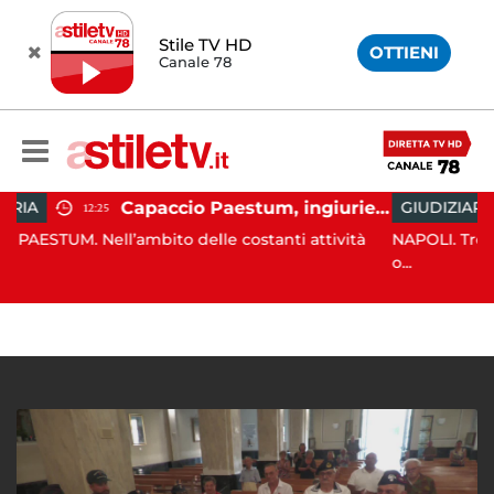
Stile TV HD
OTTIENI
Canale 78
Capaccio Paestum, ingiurie alla Polizia Municipale sui social: indagato un cittadino
GIUDIZIARIA
13:26
mbito delle costanti attività
NAPOLI. Trovato l'accordo per 
o...