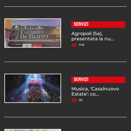
SERVIZI
Agropoli (Sa),
presentata la nu...
1119
SERVIZI
Musica, 'Casalnuovo
Estate': co...
93