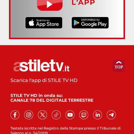
L’APP
Scarica l'app di STILE TV HD
STILE TV HD in onda su:
CANALE 78 DEL DIGITALE TERRESTRE
Testata iscritta nel Registro della Stampa presso il Tribunale di
Salerno al n. 34/2009