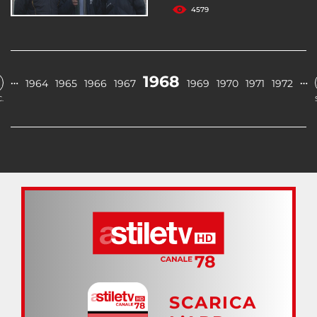
4579
1968
…
…
1964
1965
1966
1967
1969
1970
1971
1972
.
SCARICA