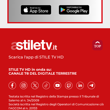
Scarica l'app di STILE TV HD
STILE TV HD in onda su:
CANALE 78 DEL DIGITALE TERRESTRE
Testata iscritta nel Registro della Stampa presso il Tribunale di
Salerno al n. 34/2009
Società iscritta nel Registro degli Operatori di Comunicazione c/o
l’AGCOM al n. 20133