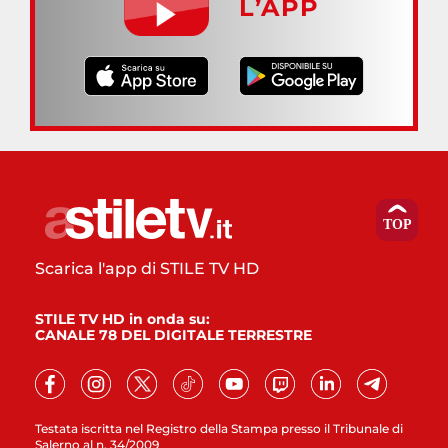
L’APP
Scarica l'app di STILE TV HD
STILE TV HD in onda su:
CANALE 78 DEL DIGITALE TERRESTRE
Testata iscritta nel Registro della Stampa presso il Tribunale di
Salerno al n. 34/2009