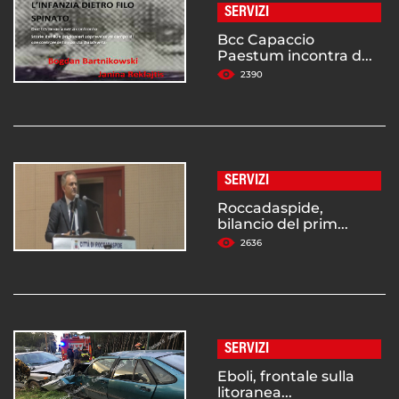
SERVIZI
Bcc Capaccio
Paestum incontra d...
2390
SERVIZI
Roccadaspide,
bilancio del prim...
2636
SERVIZI
Eboli, frontale sulla
litoranea...