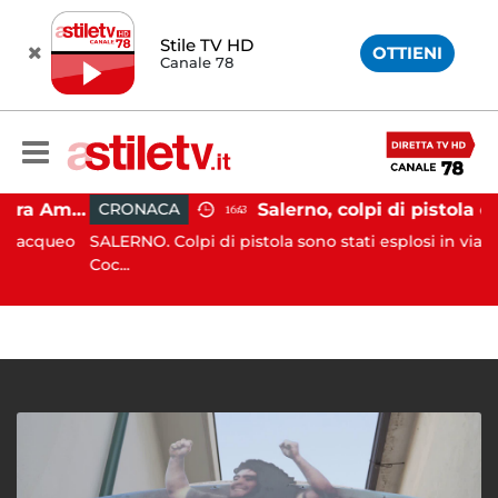
Stile TV HD
OTTIENI
Canale 78
Gozzo affonda in Costiera Amalfitana: occupanti soccorsi da altri natanti
CRONACA
16:43
cqueo
SALERNO. Colpi di pistola sono stati esplosi in via Rocco
Coc...