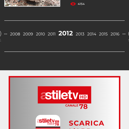
4154
2012
…
…
2008
2009
2010
2011
2013
2014
2015
2016
.
SCARICA