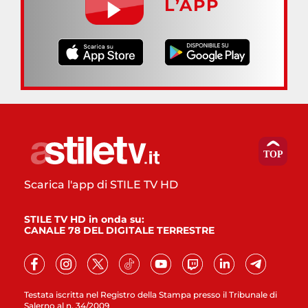
L’APP
Scarica l'app di STILE TV HD
STILE TV HD in onda su:
CANALE 78 DEL DIGITALE TERRESTRE
Testata iscritta nel Registro della Stampa presso il Tribunale di
Salerno al n. 34/2009