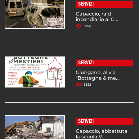
SERVIZI
Capaccio, raid
incendiario al C...
5154
SERVIZI
Giungano, al via
"Botteghe & me...
5322
SERVIZI
Capaccio, abbattuta
la scuola V...