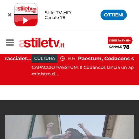
Stile TV HD
OTTIENI
Canale 78
Martina Carbonaro, braccialetto elettronico per i genitori della 14enne uccisa dall'ex
CULTURA
10:54
CAPACCIO PAESTUM. Il Codancos lancia un appello al
ministro d...