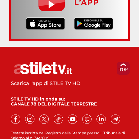
L’APP
Scarica l'app di STILE TV HD
STILE TV HD in onda su:
CANALE 78 DEL DIGITALE TERRESTRE
Testata iscritta nel Registro della Stampa presso il Tribunale di
Salerno al n. 34/2009