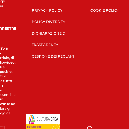
gli
/o
PRIVACY POLICY
COOKIE POLICY
POLICY DIVERSITÀ
ERRESTRE
DICHIARAZIONE DI
TRASPARENZA
LETV è
a
GESTIONE DEI RECLAMI
ziale, di
dio/video,
i e
spositivo
zo di
 e tutto
on
 è
esenti sul
un
nibile ad
ora gli
aggiosi.