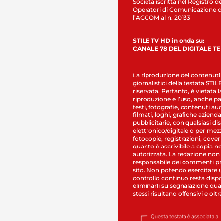
Società iscritta nel Registro de
Operatori di Comunicazione c
l’AGCOM al n. 20133
STILE TV HD in onda su:
CANALE 78 DEL DIGITALE T
La riproduzione dei contenuti
giornalistici della testata STI
riservata. Pertanto, è vietata l
riproduzione e l’uso, anche par
testi, fotografie, contenuti au
filmati, loghi, grafiche aziendal
pubblicitarie, con qualsiasi di
elettronico/digitale o per mez
fotocopie, registrazioni, cover
quanto è ascrivibile a copia n
autorizzata. La redazione non
responsabile dei commenti pr
sito. Non potendo esercitare 
controllo continuo resta dispo
eliminarli su segnalazione qual
stessi risultano offensivi e oltr