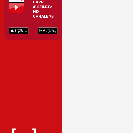
L’APP
di STILETV
HD
CANALE 78