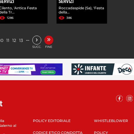
SERVIZI
SERVIZI
Cilento, 'Antica Festa
Roccadaspide (Sa), 'Festa
della Tr...
della...
1286
386
»
›
…
10
11
12
13
SUCC.
FINE
lla
POLICY EDITORIALE
WHISTLEBLOWER
Salerno al
CODICE ETICO CONDOTTA
POLICY