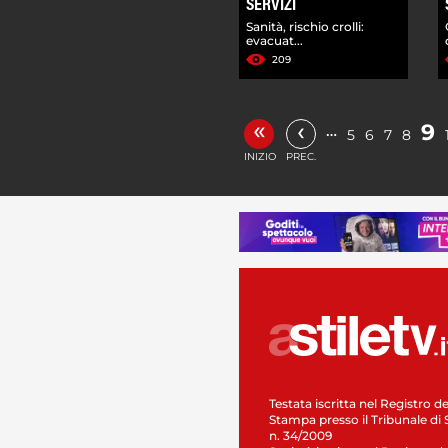
SERVIZI
Sanità, rischio crolli:
evacuat...
209
«
‹
9
…
5
6
7
8
INIZIO
PREC.
Testata iscritta nel Registro de
Stampa presso il Tribunale di 
n. 34/2009