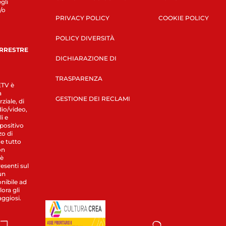
gli
/o
PRIVACY POLICY
COOKIE POLICY
POLICY DIVERSITÀ
ERRESTRE
DICHIARAZIONE DI
TRASPARENZA
LETV è
a
GESTIONE DEI RECLAMI
ziale, di
dio/video,
i e
spositivo
zo di
 e tutto
on
 è
esenti sul
un
nibile ad
ora gli
aggiosi.