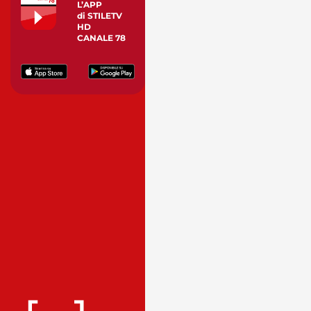
L’APP
di STILETV
HD
CANALE 78