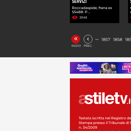
SERVIZI
Roccadaspide, frana ex
SS488: P...
2045
«
‹
…
1857
1858
18
INIZIO
PREC.
Testata iscritta nel Registro de
Stampa presso il Tribunale di 
n. 34/2009