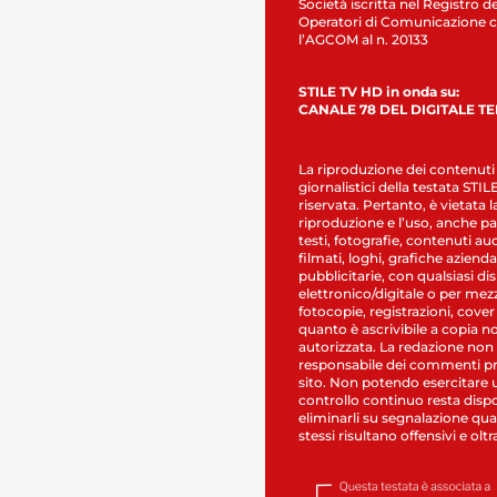
Società iscritta nel Registro de
Operatori di Comunicazione c
l’AGCOM al n. 20133
STILE TV HD in onda su:
CANALE 78 DEL DIGITALE T
La riproduzione dei contenuti
giornalistici della testata STI
riservata. Pertanto, è vietata l
riproduzione e l’uso, anche par
testi, fotografie, contenuti au
filmati, loghi, grafiche aziendal
pubblicitarie, con qualsiasi di
elettronico/digitale o per mez
fotocopie, registrazioni, cover
quanto è ascrivibile a copia n
autorizzata. La redazione non
responsabile dei commenti pr
sito. Non potendo esercitare 
controllo continuo resta dispo
eliminarli su segnalazione qual
stessi risultano offensivi e oltr