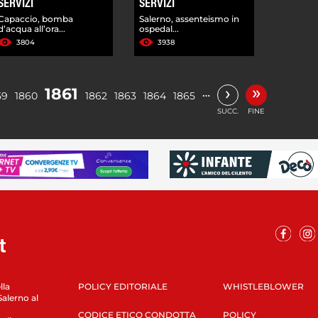
SERVIZI
SERVIZI
Capaccio, bomba
Salerno, assenteismo in
d’acqua all’ora...
ospedal...
3804
3938
»
›
1861
…
59
1860
1862
1863
1864
1865
SUCC.
FINE
lla
POLICY EDITORIALE
WHISTLEBLOWER
Salerno al
CODICE ETICO CONDOTTA
POLICY