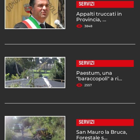
SERVIZI
Appalti truccati in
Provincia, ...
3848
SERVIZI
Paestum, una
"baraccopoli" a ri...
2557
SERVIZI
San Mauro la Bruca,
Forestale s...