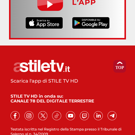
L’APP
Scarica l'app di STILE TV HD
STILE TV HD in onda su:
CANALE 78 DEL DIGITALE TERRESTRE
Testata iscritta nel Registro della Stampa presso il Tribunale di
Salerno al n. 34/2009