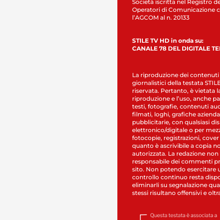
Società iscritta nel Registro de
Operatori di Comunicazione c
l’AGCOM al n. 20133
STILE TV HD in onda su:
CANALE 78 DEL DIGITALE T
La riproduzione dei contenuti
giornalistici della testata STI
riservata. Pertanto, è vietata l
riproduzione e l’uso, anche par
testi, fotografie, contenuti au
filmati, loghi, grafiche aziendal
pubblicitarie, con qualsiasi di
elettronico/digitale o per mez
fotocopie, registrazioni, cover
quanto è ascrivibile a copia n
autorizzata. La redazione non
responsabile dei commenti pr
sito. Non potendo esercitare 
controllo continuo resta dispo
eliminarli su segnalazione qual
stessi risultano offensivi e oltr