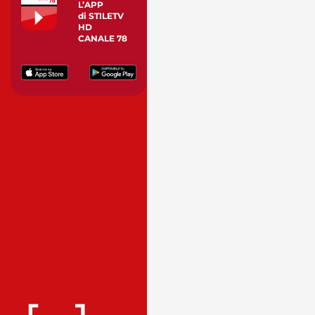
L’APP
di STILETV
HD
CANALE 78