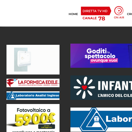
HOME
CR