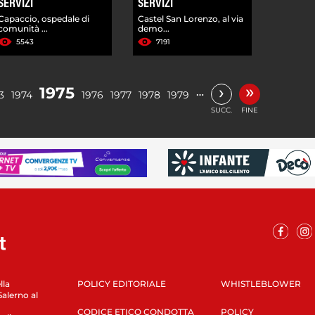
SERVIZI
SERVIZI
Capaccio, ospedale di
Castel San Lorenzo, al via
comunità ...
demo...
5543
7191
»
›
1975
…
3
1974
1976
1977
1978
1979
SUCC.
FINE
lla
POLICY EDITORIALE
WHISTLEBLOWER
Salerno al
CODICE ETICO CONDOTTA
POLICY