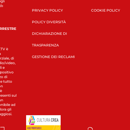
gli
/o
PRIVACY POLICY
COOKIE POLICY
POLICY DIVERSITÀ
ERRESTRE
DICHIARAZIONE DI
TRASPARENZA
LETV è
a
GESTIONE DEI RECLAMI
ziale, di
dio/video,
i e
spositivo
zo di
 e tutto
on
 è
esenti sul
un
nibile ad
ora gli
aggiosi.