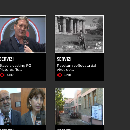
SERVIZI
SERVIZI
Stasera casting FG
Paestum soffocata dal
Pictures: To...
virus del...
4107
5190