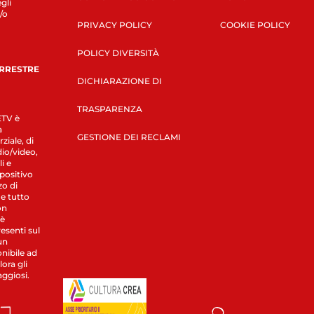
gli
/o
PRIVACY POLICY
COOKIE POLICY
POLICY DIVERSITÀ
ERRESTRE
DICHIARAZIONE DI
TRASPARENZA
LETV è
a
GESTIONE DEI RECLAMI
ziale, di
dio/video,
i e
spositivo
zo di
 e tutto
on
 è
esenti sul
un
nibile ad
ora gli
aggiosi.