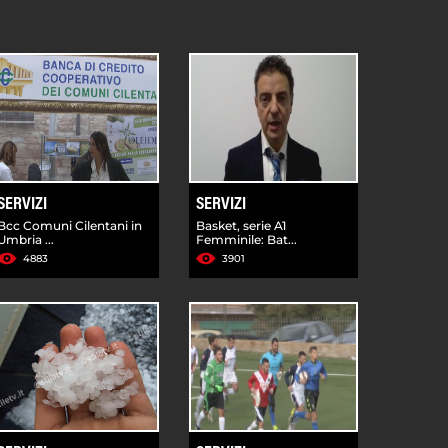
SERVIZI
SERVIZI
Bcc Comuni Cilentani in
Basket, serie A1
Umbria ...
Femminile: Bat...
4883
3901