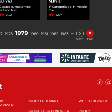
SERVIZI
SERVIZI
Capaccio, maltempo:
I° Categoria gir. H, Vesole
saltano tom...
Tre...
7482
4227
»
›
1979
…
77
1978
1980
1981
1982
1983
SUCC.
FINE
lla
POLICY EDITORIALE
WHISTLEBLOWER
Salerno al
CODICE ETICO CONDOTTA
POLICY