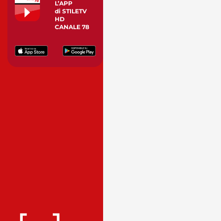
L’APP
di STILETV
HD
CANALE 78