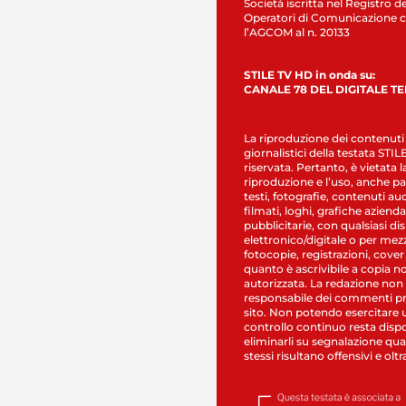
Società iscritta nel Registro de
Operatori di Comunicazione c
l’AGCOM al n. 20133
STILE TV HD in onda su:
CANALE 78 DEL DIGITALE T
La riproduzione dei contenuti
giornalistici della testata STI
riservata. Pertanto, è vietata l
riproduzione e l’uso, anche par
testi, fotografie, contenuti au
filmati, loghi, grafiche aziendal
pubblicitarie, con qualsiasi di
elettronico/digitale o per mez
fotocopie, registrazioni, cover
quanto è ascrivibile a copia n
autorizzata. La redazione non
responsabile dei commenti pr
sito. Non potendo esercitare 
controllo continuo resta dispo
eliminarli su segnalazione qual
stessi risultano offensivi e oltr