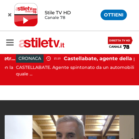
Stile TV HD
OTTIENI
Canale 78
Castellabate, barca di 12 metri resta incastrata sugli scogli: salvate 9 persone
Castellabate, agente della polizia locale aggredito per una multa: turista denunciato
CRONACA
15:19
 la
CASTELLABATE. Agente spintonato da un automobilista al
quale ...