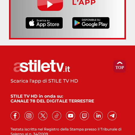
L’APP
Scarica l'app di STILE TV HD
STILE TV HD in onda su:
CANALE 78 DEL DIGITALE TERRESTRE
Testata iscritta nel Registro della Stampa presso il Tribunale di
Salerno al n. 34/2009