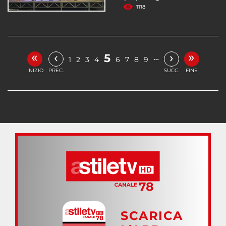
1118
«
»
‹
›
5
…
1
2
3
4
6
7
8
9
INIZIO
PREC.
SUCC.
FINE
SCARICA