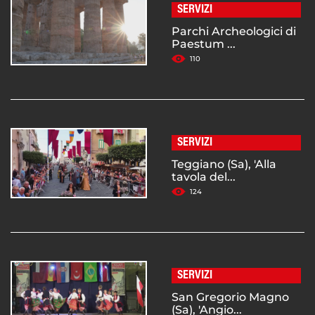
SERVIZI
Parchi Archeologici di
Paestum ...
110
SERVIZI
Teggiano (Sa), 'Alla
tavola del...
124
SERVIZI
San Gregorio Magno
(Sa), 'Angio...