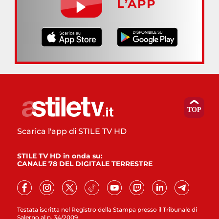
L’APP
Scarica l'app di STILE TV HD
STILE TV HD in onda su:
CANALE 78 DEL DIGITALE TERRESTRE
Testata iscritta nel Registro della Stampa presso il Tribunale di
Salerno al n. 34/2009