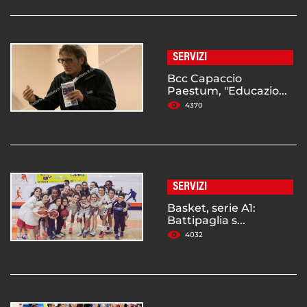
SERVIZI
Bcc Capaccio
Paestum, "Educazio...
4370
SERVIZI
Basket, serie A1:
Battipaglia s...
4032