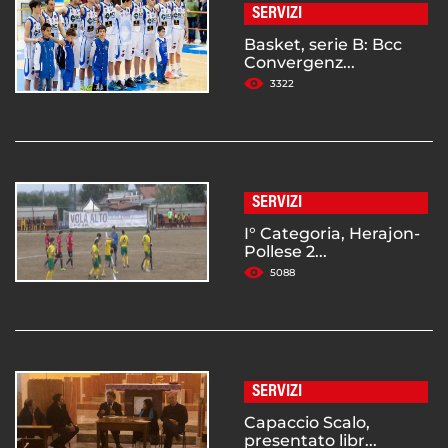
SERVIZI
Basket, serie B: Bcc
Convergenz...
3322
SERVIZI
I° Categoria, Herajon-
Pollese 2...
5088
SERVIZI
Capaccio Scalo,
presentato libr...