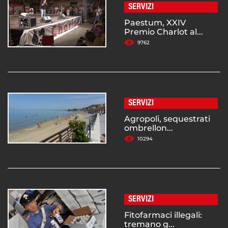
SERVIZI
Paestum, XXIV
Premio Charlot al...
9762
SERVIZI
Agropoli, sequestrati
ombrellon...
10294
SERVIZI
Fitofarmaci illegali:
tremano g...