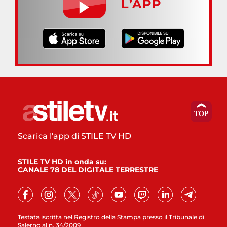
L’APP
Scarica l'app di STILE TV HD
STILE TV HD in onda su:
CANALE 78 DEL DIGITALE TERRESTRE
Testata iscritta nel Registro della Stampa presso il Tribunale di
Salerno al n. 34/2009