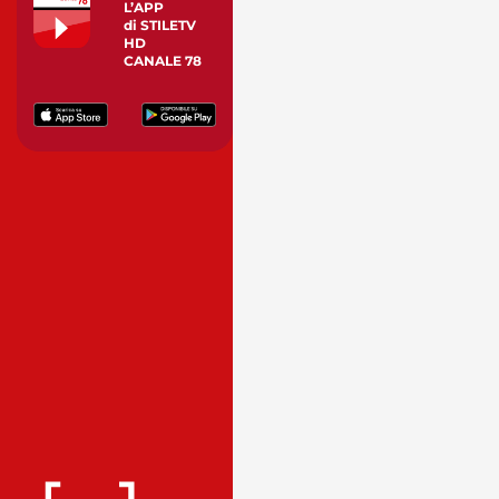
L’APP
di STILETV
HD
CANALE 78