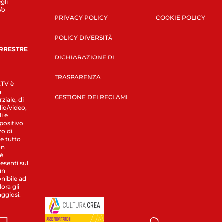
gli
/o
PRIVACY POLICY
COOKIE POLICY
POLICY DIVERSITÀ
ERRESTRE
DICHIARAZIONE DI
TRASPARENZA
LETV è
a
GESTIONE DEI RECLAMI
ziale, di
dio/video,
i e
spositivo
zo di
 e tutto
on
 è
esenti sul
un
nibile ad
ora gli
aggiosi.