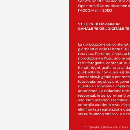
Società iscritta nel Registro de
Operatori di Comunicazione c
l’AGCOM al n. 20133
STILE TV HD in onda su:
CANALE 78 DEL DIGITALE T
La riproduzione dei contenuti
giornalistici della testata STI
riservata. Pertanto, è vietata l
riproduzione e l’uso, anche par
testi, fotografie, contenuti au
filmati, loghi, grafiche aziendal
pubblicitarie, con qualsiasi di
elettronico/digitale o per mez
fotocopie, registrazioni, cover
quanto è ascrivibile a copia n
autorizzata. La redazione non
responsabile dei commenti pr
sito. Non potendo esercitare 
controllo continuo resta dispo
eliminarli su segnalazione qual
stessi risultano offensivi e oltr