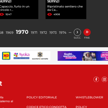
SERVIZI
SERVIZI
Capaccio, furto in un
Ripristinato sentiero che
circolo r...
da Ca...
9247
4908
»
›
1970
…
68
1969
1971
1972
1973
1974
SUCC.
FINE
lla
POLICY EDITORIALE
WHISTLEBLOWER
Salerno al
CODICE ETICO CONDOTTA
POLICY