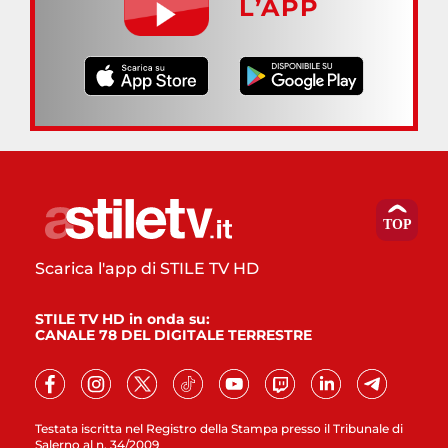
L’APP
Scarica l'app di STILE TV HD
STILE TV HD in onda su:
CANALE 78 DEL DIGITALE TERRESTRE
Testata iscritta nel Registro della Stampa presso il Tribunale di
Salerno al n. 34/2009