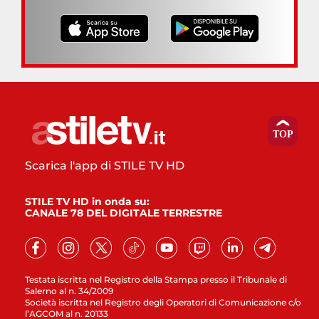
Scarica l'app di STILE TV HD
STILE TV HD in onda su:
CANALE 78 DEL DIGITALE TERRESTRE
Testata iscritta nel Registro della Stampa presso il Tribunale di
Salerno al n. 34/2009
Società iscritta nel Registro degli Operatori di Comunicazione c/o
l’AGCOM al n. 20133