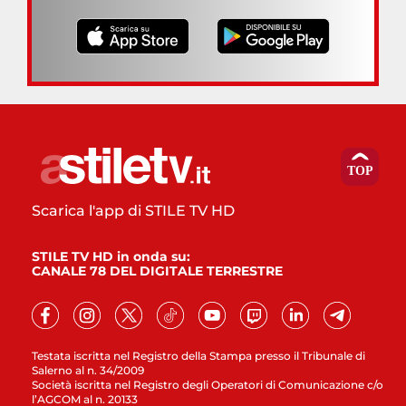
Scarica l'app di STILE TV HD
STILE TV HD in onda su:
CANALE 78 DEL DIGITALE TERRESTRE
Testata iscritta nel Registro della Stampa presso il Tribunale di
Salerno al n. 34/2009
Società iscritta nel Registro degli Operatori di Comunicazione c/o
l’AGCOM al n. 20133