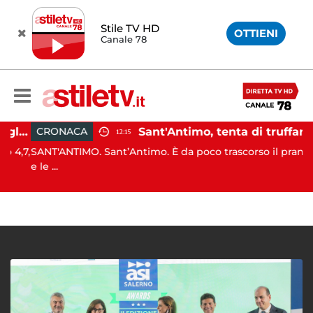
Stile TV HD
OTTIENI
Canale 78
Campi Flegrei, aumentano gli sfollati e infuria lo scontro politico
Sant'Antimo, tenta di truffare anziana: 16enne denunciato dai carabinieri
CRONACA
12:15
4,7,
SANT'ANTIMO. Sant’Antimo. È da poco trascorso il pranzo
e le ...