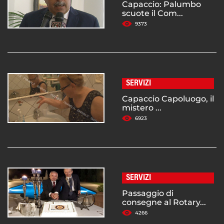
Capaccio: Palumbo
scuote il Com...
9373
SERVIZI
Capaccio Capoluogo, il
mistero ...
6923
SERVIZI
Passaggio di
consegne al Rotary...
4266