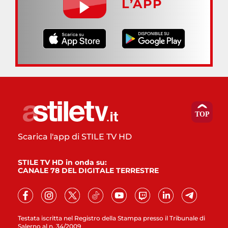
L’APP
Scarica l'app di STILE TV HD
STILE TV HD in onda su:
CANALE 78 DEL DIGITALE TERRESTRE
Testata iscritta nel Registro della Stampa presso il Tribunale di
Salerno al n. 34/2009