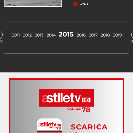
4768
2015
…
…
2011
2012
2013
2014
2016
2017
2018
2019
C.
S
SCARICA